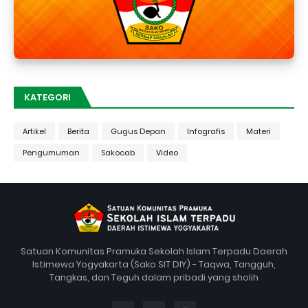
KATEGORI
Artikel
Berita
Gugus Depan
Infografis
Materi
Pengumuman
Sakocab
Video
Satuan Komunitas Pramuka Sekolah Islam Terpadu Daerah
Istimewa Yogyakarta (Sako SIT DIY) - Taqwa, Tangguh,
Tangkas, dan Teguh dalam pribadi yang sholih