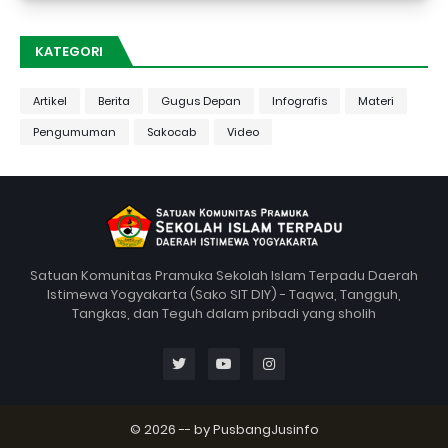
KATEGORI
Artikel
Berita
Gugus Depan
Infografis
Materi
Pengumuman
Sakocab
Video
Satuan Komunitas Pramuka Sekolah Islam Terpadu Daerah
Istimewa Yogyakarta (Sako SIT DIY) - Taqwa, Tangguh,
Tangkas, dan Teguh dalam pribadi yang sholih
© 2026 -- by
PusbangJusinfo