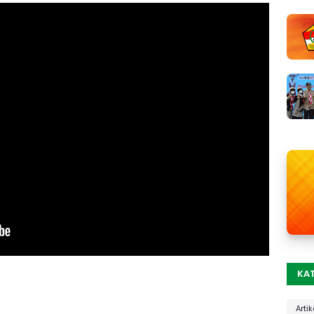
KA
Artik