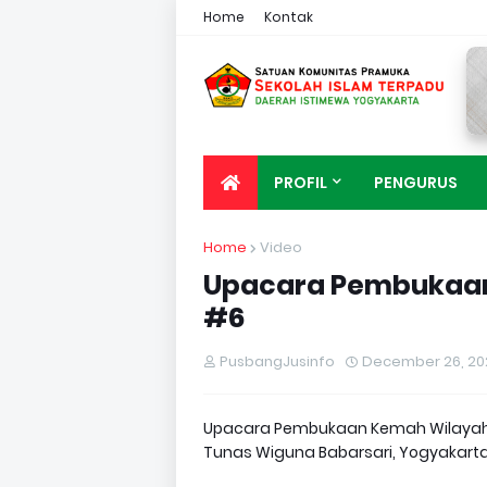
Home
Kontak
PROFIL
PENGURUS
Home
Video
Upacara Pembukaan
#6
PusbangJusinfo
December 26, 20
Upacara Pembukaan Kemah Wilayah 
Tunas Wiguna Babarsari, Yogyakart