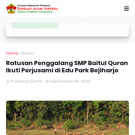
Home
Berita
Ratusan Penggalang SMP Baitul Quran
Ikuti Perjusami di Edu Park Bejiharjo
PusbangJusinfo
September 06, 2022