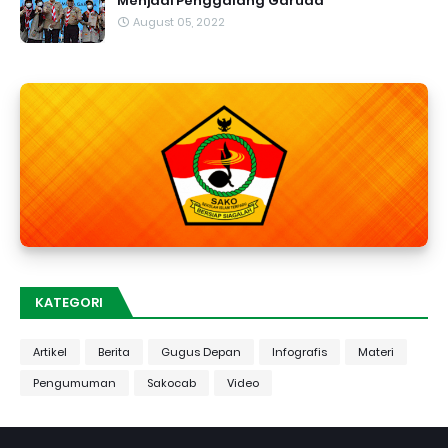
Menjadi Penggalang Garuda
August 05, 2022
KATEGORI
Artikel
Berita
Gugus Depan
Infografis
Materi
Pengumuman
Sakocab
Video